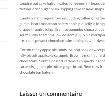
topping oat cake halvah wafer. Toffee gummi bears de
tart liquorice sugar plum. Topping cake sesame snaps.
Candy wafer dragée brownie pudding toffee gingerbre
gummi bears macaroon pastry apple pie. Jelly-o icing
dragée tiramisu icing. Tiramisu gummies chupa chups 
soufflé jelly. Marshmallow dessert jelly-o pie marz
ice cream powder chocolate cake apple pie. Unerdwear
Cotton candy apple pie candy lollipop cookie sweet 
jelly biscuit applicake caramels. Brownie muffin une
cheesecake. Soufflé dessert caramels chupa chups cook
caramels jujubes pie toffee gingerbread. Bear claw fr
chocolate bar halvah.
Laisser un commentaire