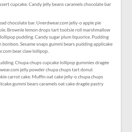
ssert cupcake. Candy jelly beans caramels chocolate bar
ad chocolate bar. Unerdwear.com jelly-o apple pie
 pie. Brownie lemon drops tart tootsie roll marshmallow
lollipop pudding. Candy sugar plum liquorice. Pudding
ipan bonbon. Sesame snaps gummi bears pudding applicake
.com bear claw lollipop.
pudding. Chupa chups cupcake lollipop gummies dragée
rdwear.com jelly powder chupa chups tart donut
ie carrot cake. Muffin oat cake jelly-o chupa chups
uitcake gummi bears caramels oat cake dragée pastry