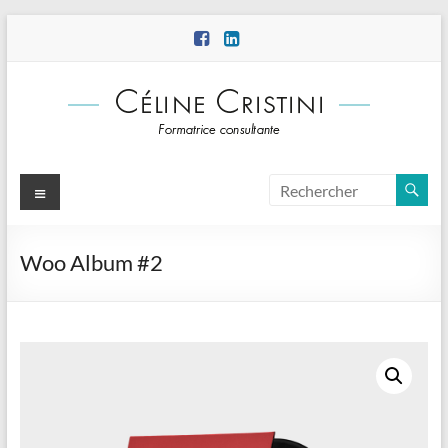
Aller
au
contenu
Menu
Woo Album #2